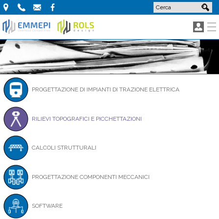
Via
+39
e-
facebook
Valeriana,
0342
mail
40
622027
-
23010
Buglio
in
Monte
(SO)
-
Italia
PROGETTAZIONE DI IMPIANTI DI TRAZIONE ELETTRICA
RILIEVI TOPOGRAFICI E PICCHETTAZIONI
CALCOLI STRUTTURALI
PROGETTAZIONE COMPONENTI MECCANICI
SOFTWARE